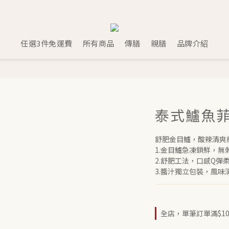
任選3件免運費
所有商品
傳膳
親膳
品牌介紹
泰式鱸魚
舒肥金目鱸，酸辣清爽
1.金目鱸急凍鎖鮮，無
2.舒肥工法，口感Q彈
3.醬汁獨立包裝，風味
全店，單筆訂單滿$10