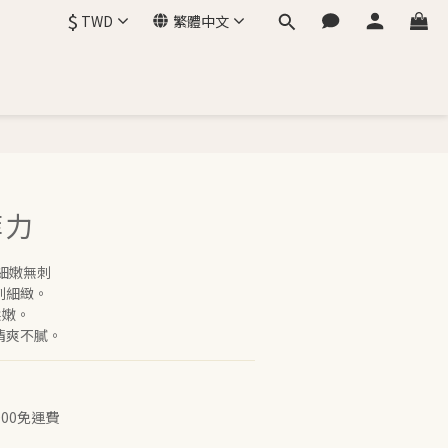
$
TWD
繁體中文
菲力
細嫩無刺
刺細緻。
柔嫩。
清爽不膩。
00免運費