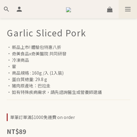
Garlic Sliced Pork
• 新品上市! 體驗包特惠八折
• 奇美食品x奇美醫院 共同研發 
• 冷凍商品 
• 葷 
• 商品規格 : 160g /入 (1入裝)  
• 蛋白質總量: 29.8 g 
• 豬肉原產地：巴拉圭
• 如有特殊疾病需求，請先諮詢醫生或營養師建議
單筆訂單滿$1000免運費 on order
NT$89